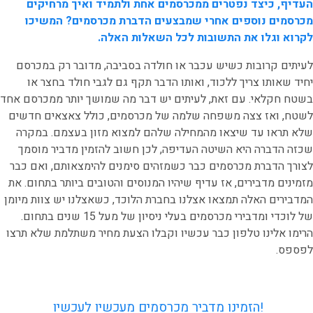
העדיף, כיצד נפטרים ממכרסמים אחת ולתמיד ואיך מרחיקים
מכרסמים נוספים אחרי שמבצעים הדברת מכרסמים? המשיכו
לקרוא וגלו את התשובות לכל השאלות האלה.
לעיתים קרובות כשיש עכבר או חולדה בסביבה, מדובר רק במכרסם
יחיד שאותו צריך ללכוד, ואותו הדבר תקף גם לגבי חולד בחצר או
בשטח חקלאי. עם זאת, לעיתים יש דבר מה שמושך יותר ממכרסם אחד
לשטח, ואז צצה משפחה שלמה של מכרסמים, כולל צאצאים חדשים
שלא תראו עד שיצאו מהמחילה שלהם למצוא מזון בעצמם. במקרה
שכזה הדברה היא השיטה העדיפה, לכן חשוב להזמין מדביר מוסמך
לצורך הדברת מכרסמים כבר כשמזהים סימנים להימצאותם, ואם כבר
מזמינים מדבירים, אז עדיף שיהיו המנוסים והטובים ביותר בתחום. את
המדבירים האלה תמצאו אצלנו בחברת הלוכד, כשאצלנו יש צוות מיומן
של לוכדי ומדבירי מכרסמים בעלי ניסיון של מעל 15 שנים בתחום.
הרימו אלינו טלפון כבר עכשיו וקבלו הצעת מחיר משתלמת שלא תרצו
לפספס.
הזמינו מדביר מכרסמים מעכשיו לעכשיו!