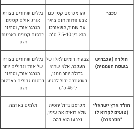
עכבר
זהו מכרסם קטן עם
גללים שחורים בצורת
צבע פרווה חום בהיר
אורז, אולם קטנים
עד שחור, כשאורכו
מגרגר אורז, וסימני
הוא בין 7.5-10 ס"מ.
כרסום קטנים באריזות
מזון.
חולדה (עכברוש
צבעיה דומים לאלו של
גללים שחורים בצורה
בשפה העממית)
העכבר, אלא שהיא
של אורז וגדולים יותר
גדולה יותר ממנו,
מגרגר אורז, וסימני
כשאורכה יכול להגיע
כרסום גדולים באריזות
ל-45 ס"מ.
מזון.
חולד ארץ ישראלי
מכרסם גדול יחסית
תלמים באדמה.
(טועים לקרוא לו
שלא רואים את עיניו,
"חפרפרת)
וצבעו הוא כהה.