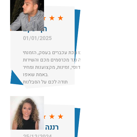
למכרסמים, בנוסף גם שם רעל בביוב.
שירות פשוט מקצועי אמליץ עליכם
★
★
★
★
★
לכל מי שאני מכירה
חן יעקב
תודה
01/01/2025
הייתה לנו מכת עכברים בעסק, הזמנתי
הדברה נגד מכרסמים מכם והשירות
היה ללא דופי, זמינות, מקצוענות ומחיר
באמת שאפו.
תודה לכם על הסבלנות
★
★
★
★
★
רננה מועלם
25/12/2024