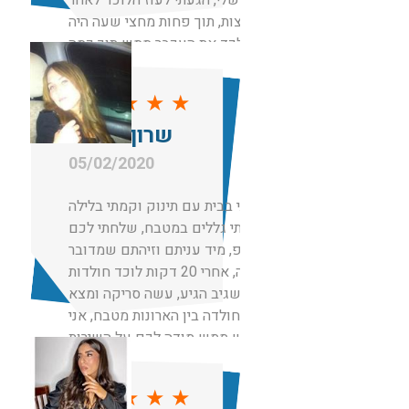
המלצות, תוך פחות מחצי שעה היה
אצלי לכד את העכבר ממש תוך כמה
דקות.
אין מילים מקצוען
★
★
★
★
★
שרון סויסה
05/02/2020
הייתי בבית עם תינוק וקמתי בלילה
וראיתי גללים במטבח, שלחתי לכם
ווצאפ, מיד עניתם וזיהתם שמדובר
בחולדה, אחרי 20 דקות לוכד חולדות
בשם שגיב הגיע, עשה סריקה ומצא
את החולדה בין הארונות מטבח, אני
ממש ממש מודה לכם על השירות
והזמינות.
אנשים ישרים גם לא גבו מחיר מופרז
★
★
★
★
★
כמו אחרים שהציעו לי מחירים לא