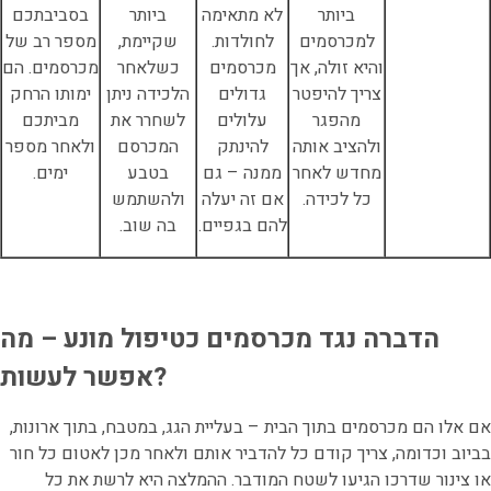
ביותר
לא מתאימה
ביותר
בסביבתכם
למכרסמים
לחולדות.
שקיימת,
מספר רב של
והיא זולה, אך
מכרסמים
כשלאחר
מכרסמים. הם
צריך להיפטר
גדולים
הלכידה ניתן
ימותו הרחק
מהפגר
עלולים
לשחרר את
מביתכם
ולהציב אותה
להינתק
המכרסם
ולאחר מספר
מחדש לאחר
ממנה – גם
בטבע
ימים.
כל לכידה.
אם זה יעלה
ולהשתמש
להם בגפיים.
בה שוב.
הדברה נגד מכרסמים כטיפול מונע – מה
אפשר לעשות?
אם אלו הם מכרסמים בתוך הבית – בעליית הגג, במטבח, בתוך ארונות,
בביוב וכדומה, צריך קודם כל להדביר אותם ולאחר מכן לאטום כל חור
או צינור שדרכו הגיעו לשטח המודבר. ההמלצה היא לרשת את כל