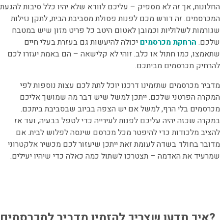
החלונות, אך זה לא מספיק – עליכם לוודא שלא יהיו כלל סיבות להגעת
המכרסמים. זה דורש מכם לפנות פסולת מסביבת הבית, לתקן נזילות
שגורמות לשלוליות וכמובן לאטום היטב כל פריט מזון שיש במטבח
שלכם.
הרחקת מכרסמים
יכולה להיעשות גם בעזרת בעלי חיים
שתאמצו, כמו חתול או כלב. זוהי לא קלישאה – הם באמת יעזרו לכם
להרחיק מכרסמים מביתכם.
מדביר מכרסמים
שתזמינו דרכנו יוכל לתת לכם עצות נוספות לפי
המקרה הפרטני שלכם. ייתכן למשל שיש דבר מה שמושך אליכם
מכרסמים בלי הרף, למשל אם יש הצפה בביוב שבסביבת ביתכם.
במקרה שכזה יהיה עליכם לפנות לעירייה כדי לטפל בבעיה, ועד אז
להציב מלכודות כדי להיפטר מכל מכרסם שינסה לפלוש לבית. אם
מדובר בחולד בשדה לעומת זאת ייתכן שיעזור לכם מכשיר אלקטרוני
שמרעיד את האדמה – תצטרכו לשתול כמה כאלה כדי שיהיו יעילים.
איך תדעו שצריך להזמין מדביר למכרסמים?