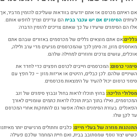
אם ראיתם מכרסם אז אתם יודעים בוודאות שעליכם להזמין מדביר, אך
לעיתים
הסימנים אם יש עכבר בבית
הם עדינים וצריך לחפש אותם.
אלו הם הסימנים שיעידו על כך שאתם צריכים להזמין הדברה:
גללים:
אם אתם מוצאים גללים של מכרסמים באזורים שבהם אתם
מאחסנים מזון, זה סימן לכך שהמכרסמים מגיעים מדי ערב ולילה,
אוכלים, עושים צרכים וחוזרים למחילה שלהם.
סימני כרסום:
המכרסמים חייבים לכרסם חפצים כדי לחדד את
השיניים שלהם. לכן כבלים, רהיטים או אריזות מזון – כל חפץ עם
סימני כרסום יכול להעיד על הימצאות מכרסמים.
מסלולי הליכה:
בחוץ תוכלו לראות בחול ובבוץ סימנים של זנב
המכרסמים, ואילו בתוך הבית תוכלו לראות כתמים שומניים לאורך
הפאנלים. בעזרת הסימנים האלה אפשר גם להתחקות אחרי המכרסם
עד לקן שלו.
התנהגות מוזרה של בעלי חיים:
כלבים וחתולים מרגישים יותר מאיתנו
כשיש יצור נוסף שמסתובב בבית, ואם חיית המחמד שלכם פעילה