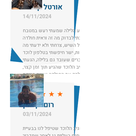
אורטל קימחי
הגיוניים
14/11/2024
באמצע הלילה שמעתי רעש במטבח
הלכתי לבדוק מה זה וראית חולדה
ענקית על השיש, צרחתי ולא ידעתי מה
לעשות, ישר חיפשתי בטלפון לוכד
עכברים שעובד גם בלילה, הגעתי
לשגיב הלוכד שהגיע תוך זמן קצר,
ממש לכד את החולדה ועשה סריקה
מקיפה והשאיר לי 2 מלכודות למקרה
ויש עוד והכל נעשה בחיוך ובמחיר
★
★
★
★
★
באמת הוגן ביחס לשעה.
רום בן כהן
תודה לשגיב האלוף על שירות מושלם!
03/11/2024
תודה לשגיב הלוכד שטיפל לנו בבעיית
מכרסמים בעליית גג לאחר שמדביר