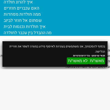
איך להרוג חולדה
האם עכברים חוזרים
ממה חולדות מפחדות
שסתום אל חוזר לביוב
איך חולדות נכנסות לבית
מה ההבדל בין עכבר לחולדה
בכפוף להסכמתך, אנו משתמשים בעוגיות לאיסוף מידע במטרה לשפר את חוויית
הבהרה:
המחירים וזמני ההגעה המוצגים באתר נועדו להמחשה בלבד
הגלישה.
ועשויים להשתנות בהתאם לסוג השירות, אופי העבודה, מיקום הלקוח, זמינות
תנאי שימוש
-
מדיניות פרטיות
מאשר/ת
לא מאשר/ת
הצוות ותנאי השטח. המחיר והזמן הסופיים ייקבעו לאחר שיחת טלפון
ובהתאם לפרטי השירות בפועל.
דף הבית
אודות
הדברת מכרסמים
הדברת חולדות
הדברת עכברים
הדברת חפרפרת
הדברת חולדות בגג רעפים