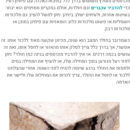
מכרסמים מומלץ
משתמש בדרך כלל בתיבות האכלה עם פיתיון רעיל
כדי
להדביר עכברים
וגם חולדות, אולם במקרים מסוימים הוא יבחר
בשיטות אחרות, ולעיתים ישלב ביניהן. ניתן למשל להציב גם מלכודות
חשמליות או פשוט מלכודות כלוב הומאניות עם פיתיון בתוכן או
מלכודות דבק.
כשמדובר בחולד המצב הוא שונה, מכיוון שקשה מאוד ללכוד אותו. זה
אפשרי, אך בדרך כלל צריך לסלק אותו מהאזור או לחסל אותו, ואת זה
עושים בכמה דרכים. אז
איך להדביר מכרסמים
בגינה כמו חולד? ניתן
לפזר רעל מגורען בתוך המחילה שלו, או להציף את המחילה במים
ולתפוס את החולד ברגע שינסה להגיח לפני השטח. אחרי שהצלחנו
ללכוד או לחסל את החולד, צריך להרוס את המחילות שלו וליישר את
האדמה.