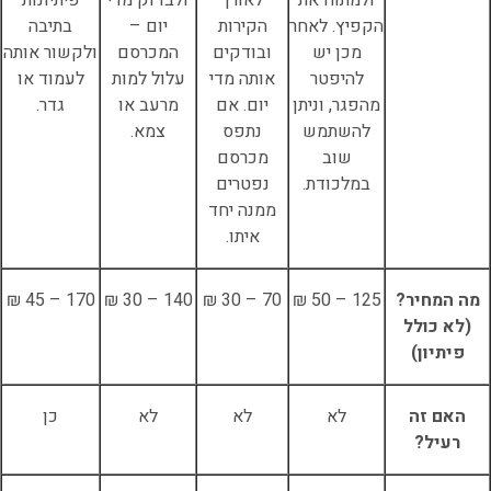
ולמתוח את
לאורך
ולבדוק מדי
פיתיונות
הקפיץ. לאחר
הקירות
יום –
בתיבה
מכן יש
ובודקים
המכרסם
ולקשור אותה
להיפטר
אותה מדי
עלול למות
לעמוד או
מהפגר, וניתן
יום. אם
מרעב או
גדר.
להשתמש
נתפס
צמא.
שוב
מכרסם
במלכודת.
נפטרים
ממנה יחד
איתו.
מה המחיר?
125 – 50 ₪
70 – 30 ₪
140 – 30 ₪
170 – 45 ₪
(לא כולל
פיתיון)
האם זה
לא
לא
לא
כן
רעיל?