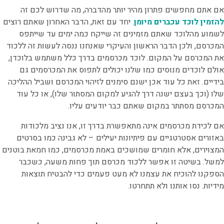
אם אתם מחפשים פתרון מהיר יותר מהדברה, מה שדרוש לכם זה
להזמין לוכד עכברים מיומן
. יחד עם זאת, הדבר האחרון שאתם רוצים
לשמוע מהלוכד שאתם מזמינים זה שייקח כמה ימים עד שייתפס
המכרסם, ולכן הדבר הראשון והעיקרי שאנחנו ננסה לעשות זה ללכוד
את המכרסם על המקום. לוכד מכרסמים בדרך כלל משתמש בלוכדן,
אולם לוכדים מנוסים כמו שלנו יכולים לתפוס את המכרסמים גם
בידיים. זאת כל עוד אכן ישנם סימנים לזיהוי המכרסם ושביל ההליכה
שלו (וכך בעצם ישנה דרך להגיע למקום המסתור שלו), או כל עוד
המכרסם מסתתר במקום שאתם כבר יודעים עליו.
אם לכידת מכרסמים
אינה מתאפשרת בדרך זו, אנו נציב מלכודות
באזורים אסטרטגיים עם פיתיונות יעילים – לא גבינה כמו בסרטים
המצוירים, אלא חומרים שמושכים באמת מכרסמים, כמו חמאת בוטנים
למשל. בשיטה זו אפשר ללכוד מכרסם תוך פחות משעה, כשכבר
הספקנו להוכיח את עצמנו לא מעט פעמים כדי להבטיח תוצאות
מידיות. נסו אותנו ולא תתחרטו.