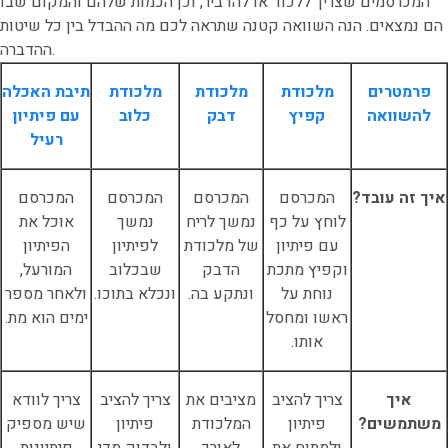
המכרסמים שצריך ללכוד או להדביר, וכן הכמות שלהם והמקום שבו
הם נמצאים. הנה השוואה קטנה שתראה לכם מה ההבדל בין כל שיטות
ההדברה.
פרמטרים
מלכודת
מלכודת
מלכודת
תיבת האכלה
להשוואה
קפיץ
דבק
כלוב
עם פיתיון
רעיל
איך זה עובד?
המכרסם
המכרסם
המכרסם
המכרסם
לוחץ על כף
נמשך לריח
נמשך
אוכל את
עם פיתיון
של מלכודת
לפיתיון
הפיתיון
וקפיץ מתכת
הדבק
שבכלוב
המורעל,
נוחת על
ונתקע בה.
ונכלא בתוכו.
ולאחר מספר
ראשו ומחסל
ימים הוא מת.
אותו.
איך
צריך להציב
מציבים את
צריך להציב
צריך לוודא
משתמשים?
פיתיון
המלכודת
פיתיון
שיש מספיק