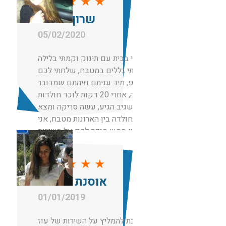
★
★
★
★
★
שרון סויסה
05/02/2020
הייתי בבית עם תינוק וקמתי בלילה
וראיתי גללים במטבח, שלחתי לכם
ווצאפ, מיד עניתם וזיהתם שמדובר
בחולדה, אחרי 20 דקות לוכד חולדות
בשם שגיב הגיע, עשה סריקה ומצא
את החולדה בין הארונות מטבח, אני
ממש ממש מודה לכם על השירות
והזמינות.
אנשים ישרים גם לא גבו מחיר מופרז
★
★
★
★
★
כמו אחרים שהציעו לי מחירים לא
אוסנת רחמים
הגיוניים
01/01/2019
חייבת להמליץ על השירות של עוז