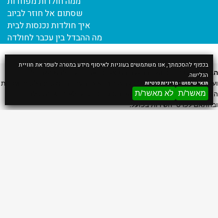
ממה חולדות מפחדות
שסתום אל חוזר לביוב
איך חולדות נכנסות לבית
מה ההבדל בין עכבר לחולדה
בכפוף להסכמתך, אנו משתמשים בעוגיות לאיסוף מידע במטרה לשפר את חוויית
הבהרה:
המחירים וזמני ההגעה המוצגים באתר נועדו להמחשה בלבד
הגלישה.
ועשויים להשתנות בהתאם לסוג השירות, אופי העבודה, מיקום הלקוח, זמינות
תנאי שימוש
-
מדיניות פרטיות
מאשר/ת
לא מאשר/ת
הצוות ותנאי השטח. המחיר והזמן הסופיים ייקבעו לאחר שיחת טלפון
ובהתאם לפרטי השירות בפועל.
דף הבית
אודות
הדברת מכרסמים
הדברת חולדות
הדברת עכברים
הדברת חפרפרת
הדברת חולדות בגג רעפים
לוכד חולדות
חולדה ברכב