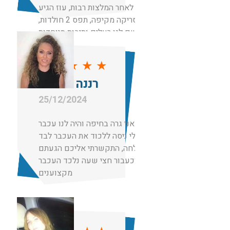
אליכם לאחר המלצות רבות, עוז הגיע
עשה סריקה מקיפה, תפס 2 חולדות,
שם לנו רעלים ותיבות מיוחדות
למכרסמים, בנוסף גם שם רעל בביוב.
שירות פשוט מקצועי אמליץ עליכם
★
★
★
★
★
לכל מי שאני מכירה
רננה מועלם
תודה
25/12/2024
תותחים! אני גרה בחיפה והיה לנו עכבר
בבית, בעלי ניסה ללכוד את העכבר לבד
ללא הצלחה, התקשרתי אליכם הגעתם
וכעבור חצי שעה נלכד העכבר.
מקצוענים