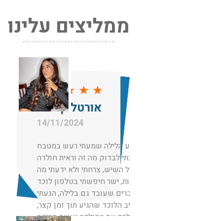
ממליצים עלינו
★
★
★
★
★
אורטל קימחי
14/11/2024
באמצע הלילה שמעתי רעש במטבח
הלכתי לבדוק מה זה וראית חולדה
ענקית על השיש, צרחתי ולא ידעתי מה
לעשות, ישר חיפשתי בטלפון לוכד
עכברים שעובד גם בלילה, הגעתי
לשגיב הלוכד שהגיע תוך זמן קצר,
ממש לכד את החולדה ועשה סריקה