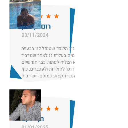
מקיפה והשאיר לי 2 מלכודות למקרה
ויש עוד והכל נעשה בחיוך ובמחיר
★
★
★
★
★
באמת הוגן ביחס לשעה.
רום בן כהן
תודה לשגיב האלוף על שירות מושלם!
03/11/2024
תודה לשגיב הלוכד שטיפל לנו בבעיית
מכרסמים בעליית גג לאחר שמדביר
אחר לא הצליח לפתור, כבר חודשיים
אחרי אין זכר לחולדות ולעכברים, כיף
שיש אנשי מקצוע כמוכם. יישר כוח
★
★
★
★
★
חן יעקב
01/01/2025