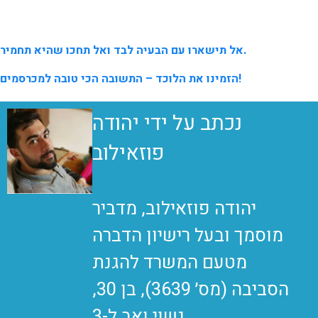
.
אל תישארו עם הבעיה לבד ואל תחכו שהיא תחמיר
הזמינו את הלוכד – התשובה הכי טובה למכרסמים!
נכתב על ידי יהודה
פוזאילוב
יהודה פוזאילוב, מדביר
מוסמך ובעל רישיון הדברה
מטעם המשרד להגנת
הסביבה (מס׳ 3639), בן 30,
נשוי ואב ל-3.