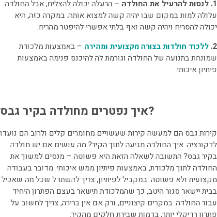
1. לנסות להרעיל את החולדה
– הרעלה יכולה להצליח, אבל החולדה
עלולה למות במקום שבו יהיה קשה למצוא אותה. במקרה כזה, היא
יכולה להסריח ויהיה קשה ואף בלתי אפשרי להיפטר מהריח.
2.
ללכוד חולדות בצורה מקצועית ומהירה
– באמצעות מלכודת
שמונחת בתנועה של החולדה וגורמת לה להיכנס פנימה באמצעות
פיתיון איכותי.
איך נפטרים מחולדה בקיר גבס?
קירות גבס הם למעשה קירות שעשויים מחומרים קלים ולרוב הם נועדו
לדקורציה. איך החולדה מגיעה לתוך הקיר? מה עושים אם יש חולדה
בקיר גבס? התשובה לשאלה הזאת היא פשוטה – מנסים למשוך את
החולדה לתוך מלכודת, באמצעות פיתיון ממש איכותי. מדובר בעבודה
מקצועית ולא פשוטה. במקביל לפיתיון, צריך להשתדל שכל מה שאכיל
בבית יישאר סגור היטב, כך שהמלכודת תישאר בעצם הפתרון היחיד
עבור החולדה. במקרים קיצוניים, ורק אם אין ברירה, צריך לחשוב על
פתרון רדיקלי יותר, בדמות שבירת חלקים מהקיר.