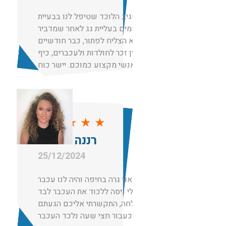
תודה לשגיב הלוכד שטיפל לנו בבעיית
מכרסמים בעליית גג לאחר שמדביר
אחר לא הצליח לפתור, כבר חודשיים
אחרי אין זכר לחולדות ולעכברים, כיף
שיש אנשי מקצוע כמוכם. יישר כוח
★
★
★
★
★
רננה מועלם
25/12/2024
תותחים! אני גרה בחיפה והיה לנו עכבר
בבית, בעלי ניסה ללכוד את העכבר לבד
ללא הצלחה, התקשרתי אליכם הגעתם
וכעבור חצי שעה נלכד העכבר.