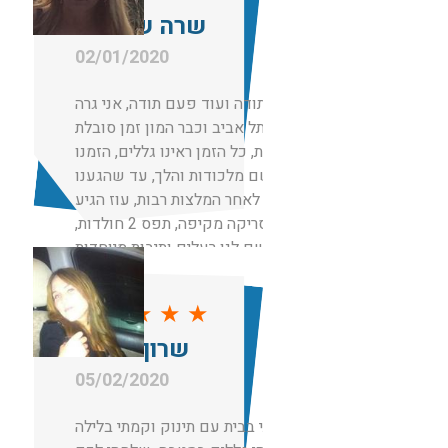
שרה שם טוב
תודה לשגיב האלוף על שירות מושלם!
02/01/2020
תודה תודה ועוד פעם תודה, אני גרה
בתל אביב וכבר המון זמן סובלת
מחולדות, כל הזמן ראינו גללים, הזמנו
מדביר שם מלכודות והלך, עד שהגענו
אליכם לאחר המלצות רבות, עוז הגיע
עשה סריקה מקיפה, תפס 2 חולדות,
שם לנו רעלים ותיבות מיוחדות
למכרסמים, בנוסף גם שם רעל בביוב.
שירות פשוט מקצועי אמליץ עליכם
★
★
★
★
★
לכל מי שאני מכירה
שרון סויסה
תודה
05/02/2020
הייתי בבית עם תינוק וקמתי בלילה