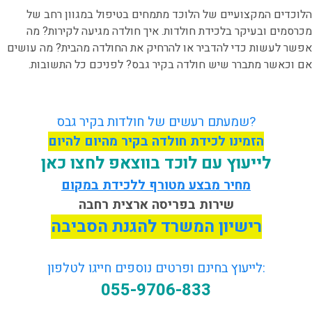
הלוכדים המקצועיים של הלוכד מתמחים בטיפול במגוון רחב של
מכרסמים ובעיקר בלכידת חולדות. איך חולדה מגיעה לקירות? מה
אפשר לעשות כדי להדביר או להרחיק את החולדה מהבית? מה עושים
אם וכאשר מתברר שיש חולדה בקיר גבס? לפניכם כל התשובות.
שמעתם רעשים של חולדות בקיר גבס?
הזמינו לכידת חולדה בקיר מהיום להיום
לייעוץ עם לוכד בווצאפ לחצו כאן
מחיר מבצע מטורף ללכידת במקום
שירות בפריסה ארצית רחבה
רישיון המשרד להגנת הסביבה
לייעוץ בחינם ופרטים נוספים חייגו לטלפון:
055-9706-833