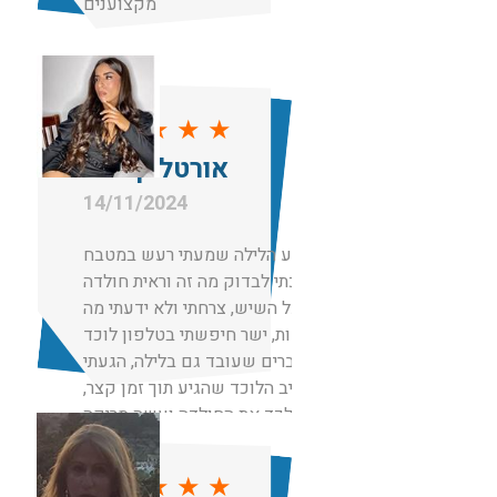
מקצוענים
★
★
★
★
★
אורטל קימחי
14/11/2024
באמצע הלילה שמעתי רעש במטבח
הלכתי לבדוק מה זה וראית חולדה
ענקית על השיש, צרחתי ולא ידעתי מה
לעשות, ישר חיפשתי בטלפון לוכד
עכברים שעובד גם בלילה, הגעתי
לשגיב הלוכד שהגיע תוך זמן קצר,
ממש לכד את החולדה ועשה סריקה
מקיפה והשאיר לי 2 מלכודות למקרה
ויש עוד והכל נעשה בחיוך ובמחיר
★
★
★
★
★
באמת הוגן ביחס לשעה.