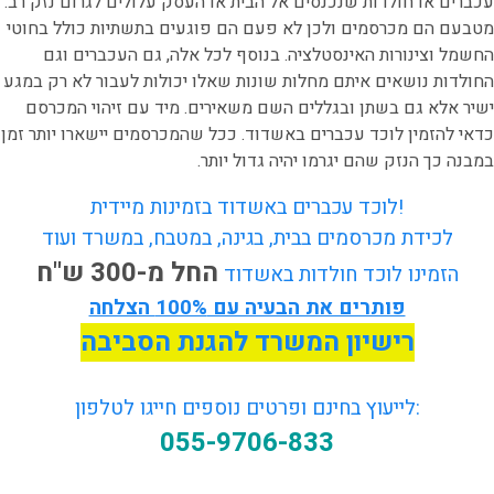
עכברים או חולדות שנכנסים אל הבית או העסק עלולים לגרום נזק רב.
מטבעם הם מכרסמים ולכן לא פעם הם פוגעים בתשתיות כולל בחוטי
החשמל וצינורות האינסטלציה. בנוסף לכל אלה, גם העכברים וגם
החולדות נושאים איתם מחלות שונות שאלו יכולות לעבור לא רק במגע
ישיר אלא גם בשתן ובגללים השם משאירים. מיד עם זיהוי המכרסם
כדאי להזמין לוכד עכברים באשדוד. ככל שהמכרסמים יישארו יותר זמן
במבנה כך הנזק שהם יגרמו יהיה גדול יותר.
לוכד עכברים באשדוד בזמינות מיידית!
לכידת מכרסמים בבית, בגינה, במטבח, במשרד ועוד
החל מ-300 ש"ח
הזמינו לוכד חולדות באשדוד
פותרים את הבעיה עם 100% הצלחה
רישיון המשרד להגנת הסביבה
לייעוץ בחינם ופרטים נוספים חייגו לטלפון:
055-9706-833