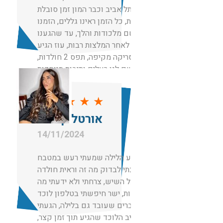
בתל אביב וכבר המון זמן סובלת
מחולדות, כל הזמן ראינו גללים, הזמנו
מדביר שם מלכודות והלך, עד שהגענו
אליכם לאחר המלצות רבות, עוז הגיע
עשה סריקה מקיפה, תפס 2 חולדות,
שם לנו רעלים ותיבות מיוחדות
למכרסמים, בנוסף גם שם רעל בביוב.
שירות פשוט מקצועי אמליץ עליכם
★
★
★
★
★
לכל מי שאני מכירה
אורטל קימחי
תודה
14/11/2024
באמצע הלילה שמעתי רעש במטבח
הלכתי לבדוק מה זה וראית חולדה
ענקית על השיש, צרחתי ולא ידעתי מה
לעשות, ישר חיפשתי בטלפון לוכד
עכברים שעובד גם בלילה, הגעתי
לשגיב הלוכד שהגיע תוך זמן קצר,