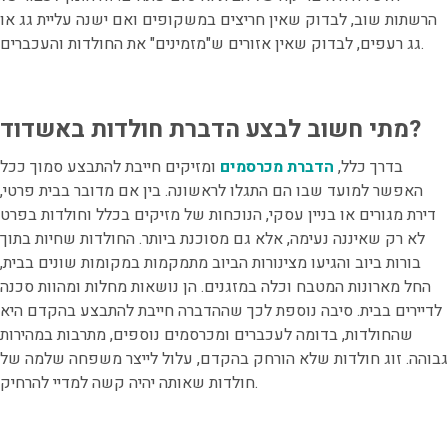
הרשתות שוב, לבדוק שאין חריצים במשקופים ואם ישנה עליית גג או
גג רעפים, לבדוק שאין אזורים ש"מזמינים" את החולדות והעכברים.
מתי חשוב לבצע הדברת חולדות באשדוד?
בדרך כלל,
הדברת מכרסמים
ומזיקים חייבת להתבצע סמוך ככל
האפשר למועד שבו הם התגלו לראשונה. בין אם מדובר בבית פרטי,
דירת מגורים או בניין עסקי, הנוכחות של מזיקים בכלל וחולדות בפרט
לא רק שאיננה נעימה, אלא גם מסוכנת ביותר. החולדות שחיות בתוך
בורות ביוב והגיעו מצינורות הביוב מתמקמות במקומות שונים בבית,
החל מארונות המטבח וכלה במזגנים. הן נושאות מחלות ומהוות סכנה
לדיירים בבית. סיבה נוספת לכך שההדברה חייבת להתבצע בהקדם היא
שהחולדות, בדומה לעכברים ומכרסמים נוספים, מתרבות במהירות
גבוהה. זוג חולדות שלא הורחק בהקדם, עלול לייצר משפחה שלמה של
חולדות שאותה יהיה קשה למדיי להרחיק.