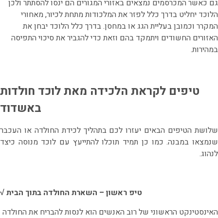
גם כאשר המכרסמים נמצאים באזורי המגורים הם ינסו להסתתר ולכן
הלוכד יחליט בדרך כלל לפזר את המלכודות מתחת לכיור, מאחורי
המקרר וכמובן בעליית הגג או במחסן. בדרך כלל הלוכד יבחן את
האזורים החשודים ויתמקד בהם וזאת כדי להגביר את סיכוי התפיסה
במהירות.
טיפים לקראת הלכידה מאת לוכד חולדות
באשדוד
שלושת הטיפים הבאים יעזרו לכם בתהליך לכידת החולדה או העכבר
שנמצאו במבנה. כמו כן תמיד תוכלו להתייעץ עם לוכד מנוסה כיצד
לנהוג.
√ טיפ ראשון – השארת החולדה בתוך הבית
האינסטינקט הראשוני של רוב האנשים הוא לנסות להבריח את החולדה