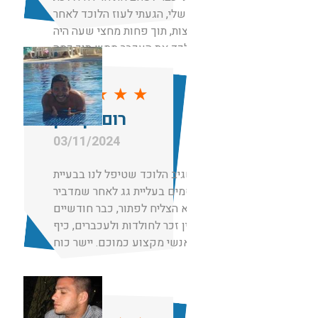
לאמא שלי, הגעתי לעוז הלוכד לאחר
המלצות, תוך פחות מחצי שעה היה
אצלי לכד את העכבר ממש תוך כמה
דקות.
אין מילים מקצוען
★
★
★
★
★
רום בן כהן
03/11/2024
תודה לשגיב הלוכד שטיפל לנו בבעיית
מכרסמים בעליית גג לאחר שמדביר
אחר לא הצליח לפתור, כבר חודשיים
אחרי אין זכר לחולדות ולעכברים, כיף
שיש אנשי מקצוע כמוכם. יישר כוח