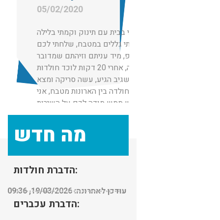
05/02/2020
הייתי בבית עם תינוק וקמתי בלילה
וראיתי גללים במטבח, שלחתי לכם
ווצאפ, מיד עניתם וזיהתם שמדובר
בחולדה, אחרי 20 דקות לוכד חולדות
בשם שגיב הגיע, עשה סריקה ומצא
את החולדה בין הארונות מטבח, אני
ממש ממש מודה לכם על השירות
והזמינות.
מה חדש
אנשים ישרים גם לא גבו מחיר מופרז
כמו אחרים שהציעו לי מחירים לא
הגיוניים
הדברת חולדות:
עודכן לאחרונה: 19/03/2026, 09:36
הדברת עכברים: