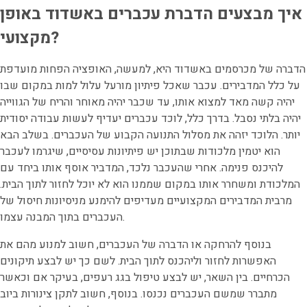
איך מבצעים הדברת עכברים באשדוד באופן
מקצועי?
הדברה של מכרסמים באשדוד היא, למעשה, האופציה הפחות מועדפת
על כלל המדבירים. עכבר שאכל פיתיון מורעל עלול למות במקום שבו
יהיה קשה מאד למצוא אותו, עד שכבר יהיה מאוחר והריח של הגווייה
יהיה בלתי נסבל. בדרך כלל, לוכד עכברים יעדיף לעשות עבודה יסודית
יותר. הלוכד יזהה את מסלול התנועה הקבוע של העכברים. בשלב הבא
הוא יטמין מלכודות שבתוכן יש פיתיונות עסיסיים, שיגרמו לעכבר
להיכנס פנימה. אחרי שהעכבר נלכד, המדביר אוסף אותו ביחד עם
המלכודת ומשחרר אותו במקום שממנו הוא לא יוכל לחזור לתוך הבית.
מרבית המדבירים המקצועיים מעדיפים להימנע מניסיונות חיסול של
העכברים בתוך המבנה עצמו.
בנוסף להרחקה או הדברה של העכברים, חשוב למנוע מהם את
האפשרות לחזור וליהכנס לתוך הבית. לשם כך יש לבצע תיקונים
הכרחיים. בין השאר, יש לבצע טיפול בגג רעפים, בעיקר אם וכאשר
מתברר שמשם העכברים נכנסו. בנוסף, חשוב לתקן צינורות ביוב