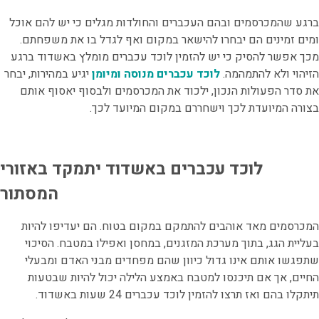
ברגע שהמכרסמים ובהם העכברים והחולדות מגלים כי יש להם אוכל
ומים זמינים הם יבחרו להישאר במקום ואף לגדל בו את משפחתם.
מכך אפשר להסיק כי יש להזמין לוכד עכברים מומלץ באשדוד ברגע
הזיהוי ולא להתמהמה.
לוכד עכברים מנוסה ומיומן
יגיע במהירות, יבחר
את סדר הפעולות הנכון, ילכוד את המכרסמים ולבסוף יאסוף אותם
בצורה המיועדת לכך וישחררם במקום המיועד לכך.
לוכד עכברים באשדוד יתמקד באזורי
המסתור
המכרסמים מאד אוהבים להתמקם במקום בטוח. הם יעדיפו להיות
בעליית הגג, בתוך מערכת המזגנים, במחסן ואפילו במטבח. הסיכוי
שתפגשו אותם אינו גדול כיוון שהם מפחדים מבני האדם ומבעלי
החיים, אך אם תיכנסו למטבח באמצע הלילה יכול להיות שבטעות
תיתקלו בהם ואז תרצו להזמין לוכד עכברים 24 שעות באשדוד.