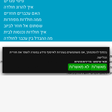
פינוי פגרים
איך להרוג חולדה
האם עכברים חוזרים
ממה חולדות מפחדות
שסתום אל חוזר לביוב
איך חולדות נכנסות לבית
מה ההבדל בין עכבר לחולדה
בכפוף להסכמתך, אנו משתמשים בעוגיות לאיסוף מידע במטרה לשפר את חוויית
הבהרה:
המחירים וזמני ההגעה המוצגים באתר נועדו להמחשה בלבד
הגלישה.
ועשויים להשתנות בהתאם לסוג השירות, אופי העבודה, מיקום הלקוח, זמינות
תנאי שימוש
-
מדיניות פרטיות
מאשר/ת
לא מאשר/ת
הצוות ותנאי השטח. המחיר והזמן הסופיים ייקבעו לאחר שיחת טלפון
ובהתאם לפרטי השירות בפועל.
דף הבית
אודות
הדברת מכרסמים
הדברת חולדות
הדברת עכברים
הדברת חפרפרת