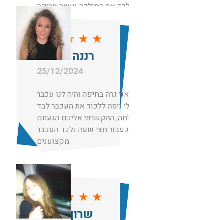
ממש לכד את החולדה ועשה סריקה
מקיפה והשאיר לי 2 מלכודות למקרה
ויש עוד והכל נעשה בחיוך ובמחיר
★
★
★
★
★
באמת הוגן ביחס לשעה.
רננה מועלם
תודה לשגיב האלוף על שירות מושלם!
25/12/2024
תותחים! אני גרה בחיפה והיה לנו עכבר
בבית, בעלי ניסה ללכוד את העכבר לבד
ללא הצלחה, התקשרתי אליכם הגעתם
וכעבור חצי שעה נלכד העכבר.
מקצוענים
★
★
★
★
★
שרון סויסה