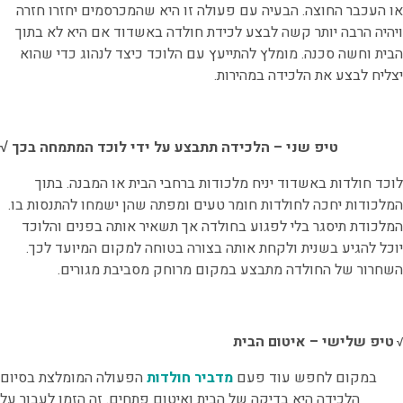
או העכבר החוצה. הבעיה עם פעולה זו היא שהמכרסמים יחזרו חזרה
ויהיה הרבה יותר קשה לבצע לכידת חולדה באשדוד אם היא לא בתוך
הבית וחשה סכנה. מומלץ להתייעץ עם הלוכד כיצד לנהוג כדי שהוא
יצליח לבצע את הלכידה במהירות.
√ טיפ שני – הלכידה תתבצע על ידי לוכד המתמחה בכך
לוכד חולדות באשדוד יניח מלכודות ברחבי הבית או המבנה. בתוך
המלכודות יחכה לחולדות חומר טעים ומפתה שהן ישמחו להתנסות בו.
המלכודת תיסגר בלי לפגוע בחולדה אך תשאיר אותה בפנים והלוכד
יוכל להגיע בשנית ולקחת אותה בצורה בטוחה למקום המיועד לכך.
השחרור של החולדה מתבצע במקום מרוחק מסביבת מגורים.
טיפ שלישי – איטום הבית
√
במקום לחפש עוד פעם
מדביר חולדות
הפעולה המומלצת בסיום
הלכידה היא בדיקה של הבית ואיטום פתחים. זה הזמן לעבור על