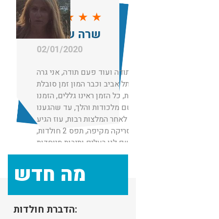
ויש עוד והכל נעשה בחיוך ובמחיר
★
★
★
★
★
באמת הוגן ביחס לשעה.
שרה שם טוב
תודה לשגיב האלוף על שירות מושלם!
02/01/2020
תודה תודה ועוד פעם תודה, אני גרה
בתל אביב וכבר המון זמן סובלת
מחולדות, כל הזמן ראינו גללים, הזמנו
מדביר שם מלכודות והלך, עד שהגענו
אליכם לאחר המלצות רבות, עוז הגיע
עשה סריקה מקיפה, תפס 2 חולדות,
שם לנו רעלים ותיבות מיוחדות
למכרסמים, בנוסף גם שם רעל בביוב.
מה חדש
שירות פשוט מקצועי אמליץ עליכם
לכל מי שאני מכירה
תודה
הדברת חולדות: