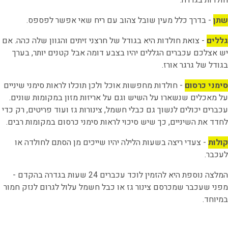
שתן
- בדרך כלל מעין שובל צהוב עם ריח שאי אפשר לפספס.
גללים
- צואת חולדות היא בגודל של חרצני זיתים והגוון שלה כהה. אם
יש אצלכם עכברים הגללים יהיו בצבע דומה אבל קטנים יותר, בערך
בגודל של גרגר אורז.
סימני כרסום
- חולדות מחפשות אוכל ולכן תוכלו לראות סימני שיניים
על מאכלים שנשארו על השיש וגם על אריזות מזון במקומות שונים.
עכברים יכולים לנשוך גם כבלי חשמל, צינורות גז ועוד פריטים, רק כדי
לחדד את השיניים, כך שיש סיכוי לראות סימני כרסום במקומות רבים.
קולות
- צעדי ריצה בשעות הלילה יהיו שייכים מן הסתם לחולדה או
לעכבר.
המלצה נוספת היא להזמין לוכד עכברים 24 שעות בגדרה בהקדם -
מפני שעכבר שמכרסם צינור גז או כבל חשמל עלול לגרום לנזק חמור
במיוחד.