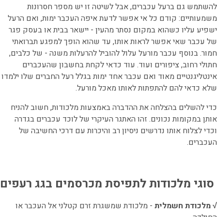
להשתמש גם ברעל עכברים, אבל לשיטה זו יש מספר חסרונות
משמעותיים: קודם כל אי אפשר לדעת איפה העכבר ימות, ואם הרעל
ישפיע עליו כשהוא במקום נסתר מהעין - יישאר בבית או בעסק פגר
של עכבר שאי אפשר לראות אותו, עד שהוא הופך למפגע תברואתי
חמור. בנוסף עכבר מורעל עלול להוביל להרעלות משנה - של כלבים,
חתולי רחוב, ציפורים ועוד. עוד כדאי לקחת בחשבון שהעכברים
אינטליגנטיים מאוד ואם עכבר אחד ימות בגלל רעל החברים שלו ילמדו
שלא כדאי להם להתפתות לאותו מאכל מורעל.
כדי להשלים בהצלחה את ההדברה באמצעות מלכודות, חשוב להניח
אותן במקומות נכונים. זהו האתגר העיקרי של לוכד עכברים בגדרה
וכדי לצלוח אותו נדרשים ניסיון רב והיכרות עם דרכי החשיבה של
העכברים.
סוגי מלכודות לתפיסת מכרסמים בגג רעפים
√ מלכודת חשמלית
- מלכודת שמשגרת זרם קטלני אל העכבר או