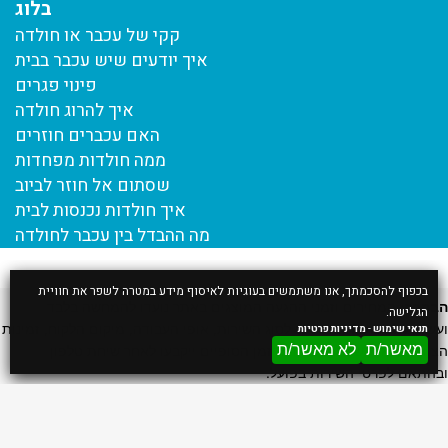
בלוג
קקי של עכבר או חולדה
איך יודעים שיש עכבר בבית
פינוי פגרים
איך להרוג חולדה
האם עכברים חוזרים
ממה חולדות מפחדות
שסתום אל חוזר לביוב
איך חולדות נכנסות לבית
מה ההבדל בין עכבר לחולדה
בכפוף להסכמתך, אנו משתמשים בעוגיות לאיסוף מידע במטרה לשפר את חוויית
הבהרה:
המחירים וזמני ההגעה המוצגים באתר נועדו להמחשה בלבד
הגלישה.
ועשויים להשתנות בהתאם לסוג השירות, אופי העבודה, מיקום הלקוח, זמינות
תנאי שימוש
-
מדיניות פרטיות
מאשר/ת
לא מאשר/ת
הצוות ותנאי השטח. המחיר והזמן הסופיים ייקבעו לאחר שיחת טלפון
ובהתאם לפרטי השירות בפועל.
דף הבית
אודות
הדברת מכרסמים