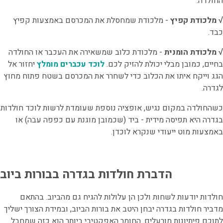
החולדה.
√ מלכודת קפיץ
- מלכודת שמחסלת את המכרסם באמצעות קפיץ
כבד.
√ מלכודת הומנית
- מלכודת כלוב שמשאירה את העכבר או החולדה
בחיים, כמובן מבלי יכולת להזיק לכם.
לוכד עכברים מומלץ
יחזור אל
הגג וייקח איתו את הכלוב כדי לשחרר את המכרסם בשטח פתוח מחוץ
לגדרה.
כשהחולדה במקום נגיש, אופציה נוספת שעומדת לרשות לוכד חולדות
בגדרה היא תפיסה מידית - ביד (שכמובן מוגנת עם כפפה עבה) או
באמצעות מוט ייעודי שנקרא לוכדן.
הדברת חולדות בגדרה בבורות ביוב
חולדות יודעות לשחות ולכן הן עלולות להגיח גם מהביוב. בהתאם
מדביר חולדות בגדרה יבחן היטב את בורות הביוב, ובמידת הצורך ישליך
לתוכם פיתיונות מורעלים. החומר האפקטיבי ביותר הוא כזה שמחבל