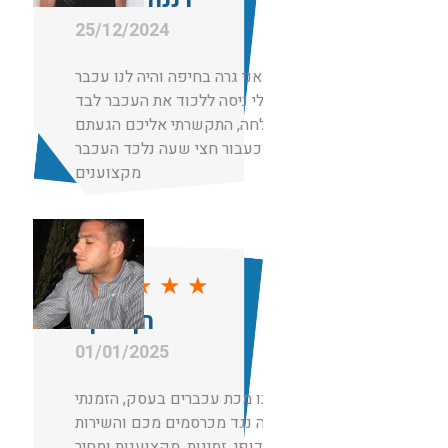
25/12/2024
תותחים! אני גרה בחיפה והיה לנו עכבר
בבית, בעלי ניסה ללכוד את העכבר לבד
ללא הצלחה, התקשרתי אליכם הגעתם
וכעבור חצי שעה נלכד העכבר.
מקצוענים
★
★
★
★
★
חן יעקב
01/01/2025
הייתה לנו מכת עכברים בעסק, הזמנתי
הדברה נגד מכרסמים מכם והשירות
היה ללא דופי, זמינות, מקצוענות ומחיר