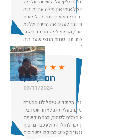
חייבת להמליץ על השירות של עוז
שפשוט הציל אותי אין מילה אחרת, היה
לנו עכבר בבית ולא ידעתי מה לעשות
רציתי כבר לעזוב את הדירה וללכת
לאמא שלי, הגעתי לעוז הלוכד לאחר
המלצות, תוך פחות מחצי שעה היה
אצלי לכד את העכבר ממש תוך כמה
דקות.
אין מילים מקצוען
★
★
★
★
★
רום בן כהן
03/11/2024
תודה לשגיב הלוכד שטיפל לנו בבעיית
מכרסמים בעליית גג לאחר שמדביר
אחר לא הצליח לפתור, כבר חודשיים
אחרי אין זכר לחולדות ולעכברים, כיף
שיש אנשי מקצוע כמוכם. יישר כוח