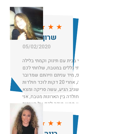
★
★
★
★
★
שרון סויסה
05/02/2020
הייתי בבית עם תינוק וקמתי בלילה
וראיתי גללים במטבח, שלחתי לכם
ווצאפ, מיד עניתם וזיהתם שמדובר
בחולדה, אחרי 20 דקות לוכד חולדות
בשם שגיב הגיע, עשה סריקה ומצא
את החולדה בין הארונות מטבח, אני
ממש ממש מודה לכם על השירות
והזמינות.
אנשים ישרים גם לא גבו מחיר מופרז
★
★
★
★
★
כמו אחרים שהציעו לי מחירים לא
רננה מועלם
הגיוניים