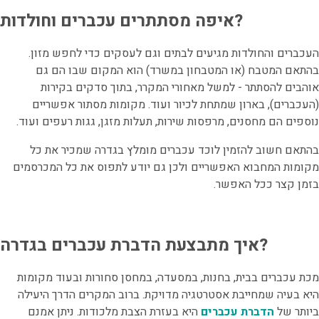
איפה מסתתרים עכברים וחולדות?
העכברים והחולדות מגיעים לבתים וגם לעסקים כדי לחפש מזון.
בהתאם המטבח (או המטבחון במשרד) הוא המקום שבו הם גם
אוהבים להסתתר - למשל מאחורי המקרר, בתוך סדקים בקירות
(העכברים), בארון שמתחת לכיור ועוד. מקומות מסתור אפשריים
נוספים הם מחסנים, מרפסות שירות, תעלות מזגן, גגות רעפים ועוד.
בהתאם חשוב להזמין לוכד עכברים מומלץ בגדרה שמכיר את כל
מקומות המחבוא האפשריים ולכן גם יודע לתפוס את כל המכרסמים
בזמן קצר ככל האפשר.
?
איך מתבצעת הדברת עכברים בגדרה
מכת עכברים בבית, בחנות, במסעדה, במחסן סחורות ובעוד מקומות
היא בעיה שמחייבת אסטרטגיה מדויקת. ברוב המקרים הדרך היעילה
ביותר של
הדברת עכברים
היא בעזרת הצבת מלכודות. ניתן אמנם