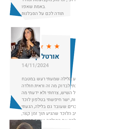
באמת שאפו.
תודה לכם על הסבלנות
★
★
★
★
★
אורטל קימחי
14/11/2024
באמצע הלילה שמעתי רעש במטבח
הלכתי לבדוק מה זה וראית חולדה
ענקית על השיש, צרחתי ולא ידעתי מה
לעשות, ישר חיפשתי בטלפון לוכד
עכברים שעובד גם בלילה, הגעתי
לשגיב הלוכד שהגיע תוך זמן קצר,
ממש לכד את החולדה ועשה סריקה
מקיפה והשאיר לי 2 מלכודות למקרה