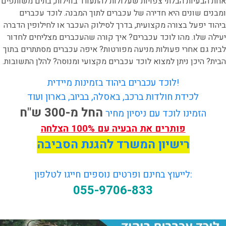
אחת הבעיות הבלתי צפויות שעלולות להתעורר בווילות, בתים משותפים
ומבנים שונים היא חדירה של עכברים לתוך המבנה. לוכד עכברים
ביהוד יפעל בצורה מקצועית, בדרך לסילוק העכבר או לחילופין הדברה
יעילה שלו. מהו לוכד עכברים? איך קורה שהעכברים מצליחים לחדור
לבית גם אחרי פעולות מניעה מפורטות? איפה עכברים מסתתרים בתוך
הבית? היכן ניתן למצוא לוכד עכברים מקצועי ומנוסה? להלן התשובות.
לוכד עכברים ביהוד בזמינות מיידית!
לכידת חולדות ברכב, באסלה, בביוב, בארון ועוד
החל מ-300 ש"ח
הזמינו לוכד עם ניסיון מחיר
פותרים את הבעיה עם 100% הצלחה
רישיון המשרד להגנת הסביבה
לייעוץ בחינם ופרטים נוספים חייגו לטלפון:
055-9706-833