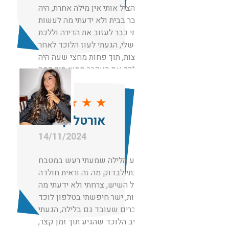
שפשוט הציל אותי אין מילה אחרת, היה
לנו עכבר בבית ולא ידעתי מה לעשות
רציתי כבר לעזוב את הדירה וללכת
לאמא שלי, הגעתי לעוז הלוכד לאחר
המלצות, תוך פחות מחצי שעה היה
אצלי לכד את העכבר ממש תוך כמה
דקות.
אין מילים מקצוען
★
★
★
★
★
אורטל קימחי
14/11/2024
באמצע הלילה שמעתי רעש במטבח
הלכתי לבדוק מה זה וראית חולדה
ענקית על השיש, צרחתי ולא ידעתי מה
לעשות, ישר חיפשתי בטלפון לוכד
עכברים שעובד גם בלילה, הגעתי
לשגיב הלוכד שהגיע תוך זמן קצר,