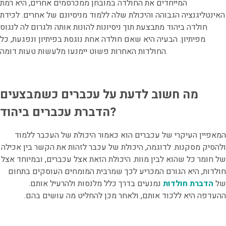
המייחדים את החולדה במובחן ממכרסמים אחרים, היא רמת
האינטליגנציה הגבוהה והיכולת שלה ללמוד מניסיונם של אחרים. לכידת
חולדה ביהוד מתבצעת תוך ניסיונות להונות אותה ולגרום לה לנגוס
מפיתיון. הבעיה היא שאם חולדה אחת נוגסת בפיתיון ונפגעת, כל
החולדות האחרות פשוט יימנעו מלעשות טעות דומה.
מה חשוב לדעת על עכברים כשמבצעים
הדברת עכברים ביהוד?
המאפיין העיקרי של עכברים הוא כאמור היכולת של העכבר ללמוד
ולהסיק מסקנות. לדוגמה, היכולת של עכבר לזהות את הקשר בין אכילה
של חומר כל שהוא לבין מוות. היכולת הזאת אצל עכברים, ובמיוחד אצל
חולדות, היא הגורם המכריע לכך שמרבית המומחים העוסקים בתחום
של
הדברת חולדות
נמנעים בדרך כלל מלנסות ולהרעיל אותם.
ההעדפה היא ללכוד אותם, ולאחר מכן להחליט מה עושים בהם.