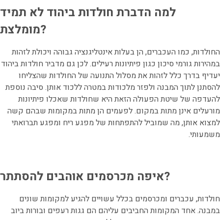
למה הדברת חולדות ביהוד לא תמיד
מומלצת?
החולדות, כמו העכברים, הן בעלות אינטליגנציה גבוהה ויכולת לזהות
במהירות גורמי סיכון כגון פיתיונות רעילים. לכן גם מדביר חולדות ביהוד
יעדיף בדרך כלל לזהות את מסלול התנועה של החולדות שהצליחו
להסתנן לתוך המבנה ולפזר מלכודות במטרה ללכוד אותן. סיבה נוספת
להעדפה של שיטת הפעולה הזאת היא שחולדות שאכלו פיתיונות
מורעלים אינן מתות במקום. לפעמים הן מתות במקומות שבהם קשה
למצוא אותן, מה שמוביל להתפתחות של מפגע ריח ומפגע תברואתי
משמעותי.
איפה מכרסמים אוהבים להסתתר?
חולדות, עכברים ומכרסמים בכלל עשויים להגיע למקומות שונים
במבנה. אחד המקומות החביבים עליהם הם גגות רעפים ובורות ביוב