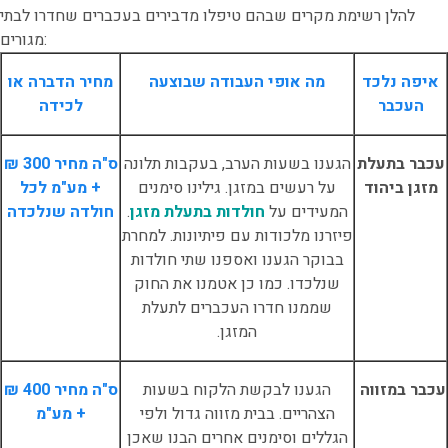
להלן רשימת מקרים שבהם טיפלו מדבירים בעכברים שחדרו לבתי
מגורים:
איפה נלכד
מה אופי העבודה שבוצעה
מחיר הדברה או
העכבר
לכידה
עכבר בתעלת
הגענו בשעות הערב, בעקבות תלונה
ס"ה מחיר 300 ₪
מזגן ביהוד
על רעשים במזגן. גילינו סימנים
+ מע"מ לכל
המעידים על
חולדות בתעלת מזגן
.
חולדה שנלכדה
פיזרנו מלכודות עם פיתיונות. למחרת
בבוקר הגענו ואספנו שתי חולדות
שנלכדו. כמו כן אטמנו את החוק
שממנו חדרו העכברים לתעלת
המזגן.
עכבר במזווה
הגענו לבקשת הלקוח בשעות
ס"ה מחיר 400 ₪
הצהריים. בבית מזווה גדול ולפי
+ מע"מ
הגללים וסימנים אחרים הבנו שאכן