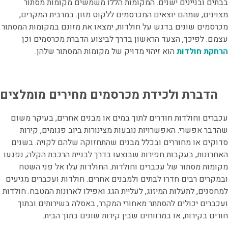
בבתים ובניינים ישנים. המקומות הללו משמשים מקומות מסתור
מצוינים, שמהם יוצאים המכרסמים ללקוט מזון. במרבית המקרים,
מכרסמים שונים בדגש על חולדות, ימצאו את מזונם במקומות המסתור
עצמם. לפיכך, הצעד הראשון בדרך לביצוע הדברת מכרסמים וכן
הרחקת חולדות
הוא זיהוי מדויק של מקומות המסתור שלהן.
הדברת ולכידת מכרסמים מחירים מומלצים
עכברים וחולדות חודרים לתוך במים או מבנים אחרים, בעיקר משום
שהדבר אפשרי. האפשרויות נובעות מצינורות ביוב פגומים, קירות
סדוקים או מחוררים ובכלל מבנים שהתחזוקה שלהם לקויה. בשנים
האחרונות, בעקבות חפירות שבוצעו בדרך לבניית הרכבת הקלה, נפגעו
מקומות מסתור של עכברים וחולדות. החולדות עלו אל פני השטח
ובמקרים רבים חדרו לבתים ולמבנים אחרים. חולדות ועכברים מגיעים
למחסנים, לתעלות המיזוג, לעליית הגג ואפילו לארונות המטבח. חולדות
ועכברים יכולים להסתתר מאחורי המקרר, באסלה בשירותים ובתוך
חורים בקירות, או במרווחים שבין קירות שונים בתוך הבית.