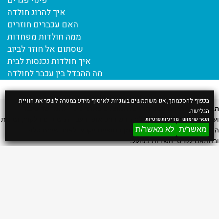
פינוי פגרים
איך להרוג חולדה
האם עכברים חוזרים
ממה חולדות מפחדות
שסתום אל חוזר לביוב
איך חולדות נכנסות לבית
מה ההבדל בין עכבר לחולדה
בכפוף להסכמתך, אנו משתמשים בעוגיות לאיסוף מידע במטרה לשפר את חוויית
הבהרה:
המחירים וזמני ההגעה המוצגים באתר נועדו להמחשה בלבד
הגלישה.
ועשויים להשתנות בהתאם לסוג השירות, אופי העבודה, מיקום הלקוח, זמינות
תנאי שימוש
-
מדיניות פרטיות
מאשר/ת
לא מאשר/ת
הצוות ותנאי השטח. המחיר והזמן הסופיים ייקבעו לאחר שיחת טלפון
ובהתאם לפרטי השירות בפועל.
דף הבית
אודות
הדברת מכרסמים
הדברת חולדות
הדברת עכברים
הדברת חפרפרת