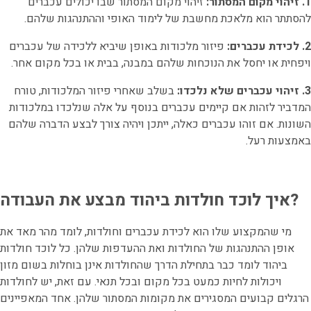
1. זיהוי מקום המסתור:
זיהוי מקום המסתור שבו יכולים עכברים
להסתתר הוא מלאכת מחשבת של לימוד האופי וההתנהגות שלהם.
2. לכידת עכברים:
פיזור מלכודות באופן שיביא ללכידה של עכברים
ויפחית או יחסל את הנוכחות שלהם במבנה, בבית או בכל מקום אחר.
3. זיהוי עכברים שלא נלכדו:
בשלב שאחרי פיזור המלכודות, טורח
המדביר לזהות אם קיימים עכברים בנוסף על אלה שנלכדו במלכודות
השונות. אם זוהו עכברים כאלה, ייתכן ויהיה צורך לבצע הדברה שלהם
באמצעות רעל.
איך לוכד חולדות ביהוד מבצע את העבודה?
מי שהמקצוע שלו הוא לכידת עכברים וחולדות, לומד מהר מאד את
אופן ההתנהגות של החולדות ואת ההעדפות שלהן. כל לוכד חולדות
ביהוד לומד כבר בתחילת הדרך שהחולדות אינן בוחלות בשום מזון
ויכולות לחיות כמעט בכל מקום ובכל תנאי. עם זאת, יש לחולדות
הרגלים קבועים המסגירים את מקומות המסתור שלהן. אחד המאפיינים