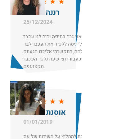
★
★
★
★
★
רננה מועלם
25/12/2024
תותחים! אני גרה בחיפה והיה לנו עכבר
בבית, בעלי ניסה ללכוד את העכבר לבד
ללא הצלחה, התקשרתי אליכם הגעתם
וכעבור חצי שעה נלכד העכבר.
מקצוענים
★
★
★
★
★
אוסנת רחמים
01/01/2019
חייבת להמליץ על השירות של עוז