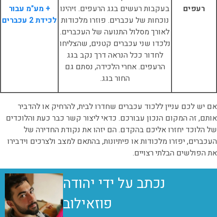
רעפים
בעקבות רעשים בגג הרעפים. זיהינו
+ מע"מ עבור
נוכחות של עכברים. פוזרו מלכודות
לכידת 2 עכברים
לאורך מסלול התנועה של העכברים.
נלכדו שני עכברים קטנים, שהצליחו
לחדור ככל הנראה דרך נקב בגג
הרעפים. אחרי הלכידה, נסתם גם
החור בגג.
אם יש לכם עניין ללכוד עכברים שחדרו לבית, להרחיק או להדביר
אותם, זה המקום הנכון עבורכם. כדאי ליצור קשר כבר כעת והלוכדים
של הלוכד יחזרו אליכם בהקדם. הם יזהו את נקודת החדירה של
העכברים, יפזרו מלכודות או פיתיונות, בהתאם למצב ולצרכים וידבירו
את הפולשים הבלתי רצויים.
נכתב על ידי יהודה
פוזאילוב