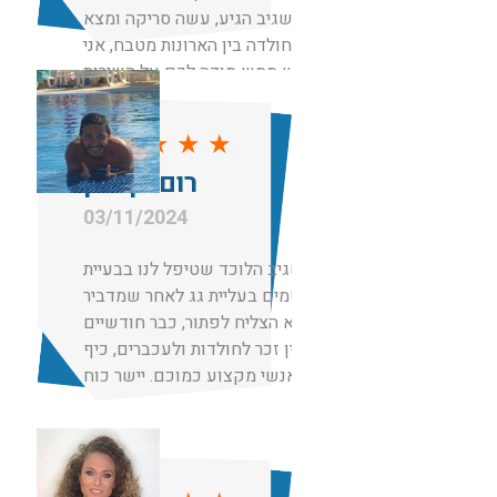
בשם שגיב הגיע, עשה סריקה ומצא
את החולדה בין הארונות מטבח, אני
ממש ממש מודה לכם על השירות
והזמינות.
אנשים ישרים גם לא גבו מחיר מופרז
★
★
★
★
★
כמו אחרים שהציעו לי מחירים לא
רום בן כהן
הגיוניים
03/11/2024
תודה לשגיב הלוכד שטיפל לנו בבעיית
מכרסמים בעליית גג לאחר שמדביר
אחר לא הצליח לפתור, כבר חודשיים
אחרי אין זכר לחולדות ולעכברים, כיף
שיש אנשי מקצוע כמוכם. יישר כוח