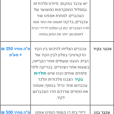
יש עכבר במקום. פיזרנו מלכודות
במסלול ההתקדמות המשוער של
העכברים. למחרת אספנו שני
עכברים, בדקנו ו
אטמנו את החור ממנו
חדרו העכברים. כמו כן המלצנו לדיירי הבית
לאטום טוב יותר את המזון במזווה.
עכבר בקיר
עכברים הצליחו להיכנס בין הקיר
ס"ה מחיר 250 ₪
הדקורטיבי בסלון לבין הקיר של
+ מע"מ
הבית. הגענו שעתיים אחרי הקריאה,
בשעות אחרי הצהריים. בבדיקה ולפי
סימנים שונים הבנו שיש
חולדות
בקיר
. הצבנו מלכודות ונלכד
עכברוש אחד גדול. בנוסף, אטמנו
את החורים שדרכם חדר העכברוש
לקיר.
עכבר בגג
דיירי בית דו קומתי הזמינו אותנו
ס"ה מחיר 500 ₪