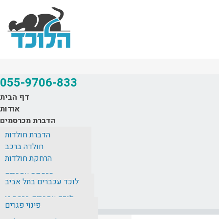
055-9706-833
דף הבית
אודות
הדברת מכרסמים
לוכד חולדות
הדברת חולדות
הרחקת מכרסמים
חולדה ברכב
הדברת עכברים
מחירון
הרחקת חולדות
חולדה במטבח
אזורי שירות
הדברת חפרפרת
הרחקת עכברים
המלצות
חולדות בבניין
לוכד עכברים בתל אביב
הדברת חולדות בגג רעפים
בלוג
חולדה באסלה
לוכד עכברים ברמת גן
צור קשר
פינוי פגרים
חולדה במזגן
לוכד עכברים בראשון לציון