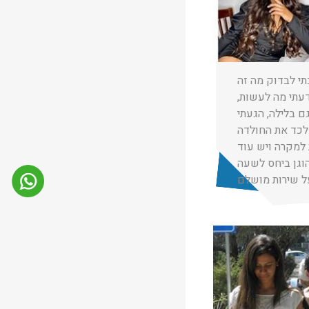
★
★
★
טל קימחי
14/11/2024
י לבדוק מה זה
דעתי מה לעשות,
 בלילה, הגעתי
לכד את החולדה
השאיר לי 2 מלכודות למקרה ויש עוד
★
★
★
נת רחמים