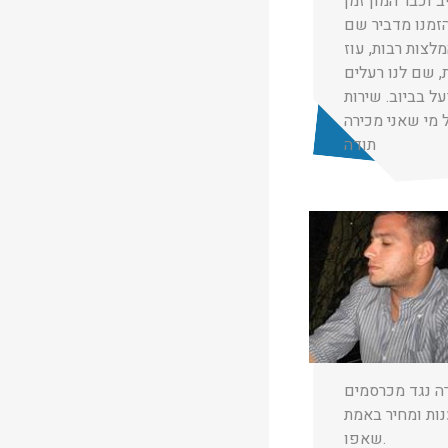
 וכבר המון זמן
הזמנו מדביר שם
לצות רבות, עוז
מקיפה, תפס 2 חולדות, שם לנו רעלים
ל בביוב. שירות
מי שאני מכירה
תודה
★
★
★
חן יעקב
01/01/2025
רה נגד מכרסמים
נות ומחיר באמת
שאפו.