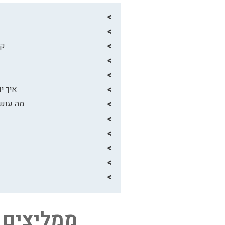
קק
איך י
מה עושי
ממליצים ע