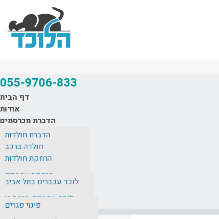
055-9706-833
דף הבית
אודות
הדברת מכרסמים
לוכד חולדות
הדברת חולדות
הרחקת מכרסמים
חולדה ברכב
הדברת עכברים
מחירון
הרחקת חולדות
חולדה במטבח
אזורי שירות
הדברת חפרפרת
הרחקת עכברים
המלצות
חולדות בבניין
לוכד עכברים בתל אביב
הדברת חולדות בגג רעפים
בלוג
חולדה באסלה
לוכד עכברים ברמת גן
צור קשר
פינוי פגרים
חולדה במזגן
לוכד עכברים בראשון לציון