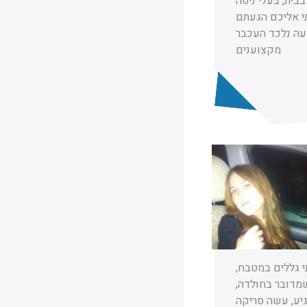
בבית, בעלי ניסה
י אליכם הגעתם
מקצוענים
★
★
★
רון סויסה
05/02/2020
תי גללים במטבח,
שמדובר בחולדה,
 הגיע, עשה סריקה