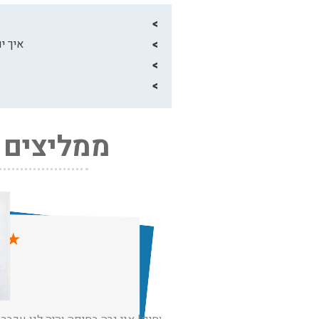
איך י
ממליצים ע
★
★
רנ